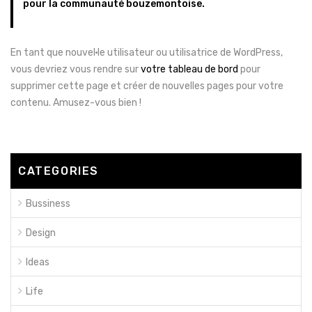
pour la communauté bouzemontoise.
En tant que nouvel·le utilisateur ou utilisatrice de WordPress,
vous devriez vous rendre sur
votre tableau de bord
pour
supprimer cette page et créer de nouvelles pages pour votre
contenu. Amusez-vous bien !
CATEGORIES
Bussiness
Design
Ideas
Life